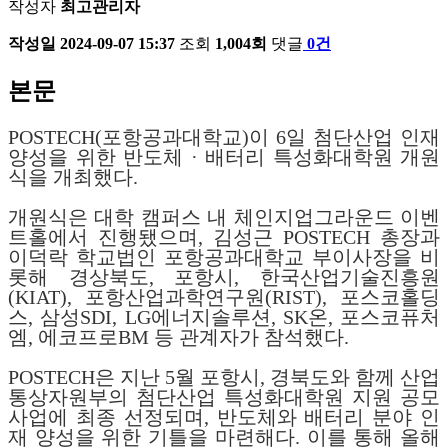
작성자
최고관리자
작성일
2024-09-07 15:37
조회
1,004회
댓글
0건
본문
POSTECH(포항공과대학교)이 6일 첨단산업 인재
양성을 위한 반도체 · 배터리 특성화대학원 개원
식을 개최했다.
개원식은 대학 캠퍼스 내 체인지업그라운드 이벤
트홀에서 진행됐으며, 김성근 POSTECH 총장과
이덕락 학교법인 포항공과대학교 부이사장을 비
롯해 경상북도, 포항시, 한국산업기술진흥원
(KIAT), 포항산업과학연구원(RIST), 포스코홀딩
스, 삼성SDI, LG에너지솔루션, SK온, 포스코퓨처
엠, 에코프로BM 등 관계자가 참석했다.
POSTECH은 지난 5월 포항시, 경북도와 함께 산업
통상자원부의 첨단산업 특성화대학원 지원 공모
사업에 최종 선정되며, 반도체와 배터리 분야 인
재 양성을 위한 기틀을 마련해다. 이를 통해 올해