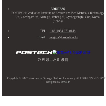
ADDRESS
POSTECH Graduation Institute of Ferrous and Eco Materials Technology
77, Cheongam-ro, Nam-gu, Pohang-si, Gyeongsangbuk-do, Korea
(37673)
TEL
+82 (0)54 279 0148
Email
sangma@postech.ac.kr
개인정보처리방침
Copyright © 2022 Next Energy Storage Platform Laboratory. ALL RIGHTS RESERVE
Designed by
Dsso.kr