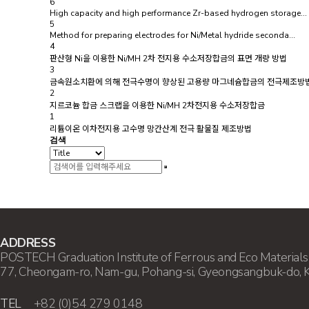
6
High capacity and high performance Zr-based hydrogen storage…
5
Method for preparing electrodes for Ni/Metal hydride seconda…
4
판산형 Ni을 이용한 Ni/MH 2차 전지용 수소저장합금의 표면 개량 방법
3
금속원소치환에 의해 전극수명이 향상된 고용량 마그네슘합금의 전극제조방
2
지르코늄 합금 스크랩을 이용한 Ni/MH 2차전지용 수소저장합금
1
리튬이온 이차전지용 고수명 망간산계 전극 활물질 제조방법
검색
ADDRESS
POSTECH Graduation Institute of Ferrous and Eco Material
77, Cheongam-ro, Nam-gu, Pohang-si, Gyeongsangbuk-do, 
TEL
+82 (0)54 279 0148