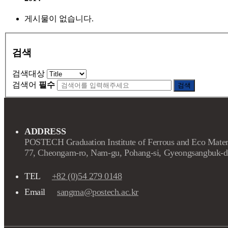
게시물이 없습니다.
검색
검색대상
검색어
필수
검색
ADDRESS
POSTECH Graduation Institute of Ferrous and Eco Mater
77, Cheongam-ro, Nam-gu, Pohang-si, Gyeongsangbuk-d
TEL
+82 (0)54 279 0148
Email
sangma@postech.ac.kr